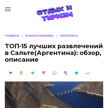
Перейти
к
содержанию
ГЛАВНАЯ
»
ЮЖНАЯ АМЕРИКА
»
АРГЕНТИНА
ТОП-15 лучших развлечений
в Сальте(Аргентина): обзор,
описание