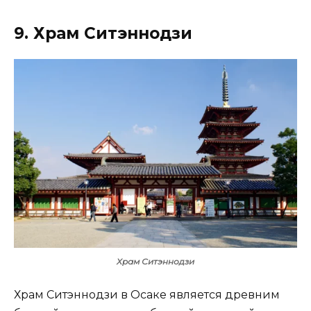
9. Храм Ситэннодзи
Храм Ситэннодзи
Храм Ситэннодзи в Осаке является древним