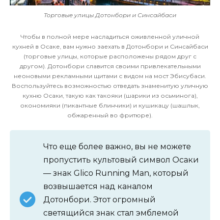
Торговые улицы Дотонбори и Синсайбаси
Чтобы в полной мере насладиться оживленной уличной
кухней в Осаке, вам нужно заехать в Дотонбори и Синсайбаси
(торговые улицы, которые расположены рядом друг с
другом). Дотонбори славится своими привлекательными
неоновыми рекламными щитами с видом на мост Эбисубаси.
Воспользуйтесь возможностью отведать знаменитую уличную
кухню Осаки, такую как такояки (шарики из осьминога),
окономияки (пикантные блинчики) и кушикацу (шашлык,
обжаренный во фритюре).
Что еще более важно, вы не можете
пропустить культовый символ Осаки
— знак Glico Running Man, который
возвышается над каналом
Дотонбори. Этот огромный
светящийся знак стал эмблемой