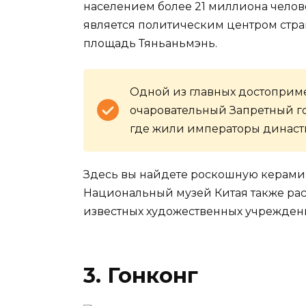
населением более 21 миллиона челов
является политическим центром стран
площадь Тяньаньмэнь.
Одной из главных достоприме
очаровательный Запретный г
где жили императоры династ
Здесь вы найдете роскошную керамик
Национальный музей Китая также рас
известных художественных учреждени
3. Гонконг