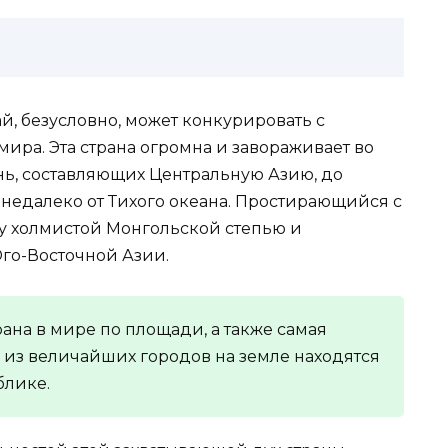
й, безусловно, может конкурировать с
ира. Эта страна огромна и завораживает во
нь, составляющих Центральную Азию, до
недалеко от Тихого океана. Простирающийся с
у холмистой Монгольской степью и
о-Восточной Азии.
рана в мире по площади, а также самая
е из величайших городов на земле находятся
блике.