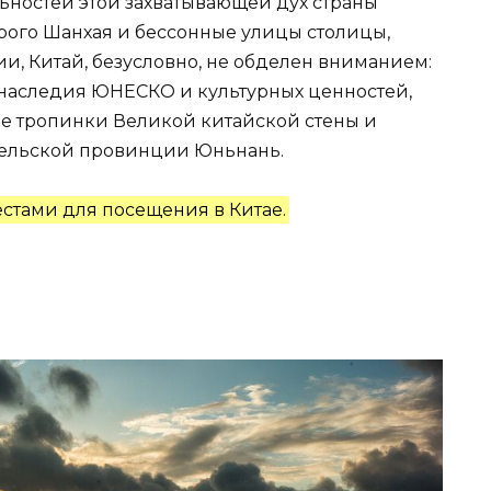
ностей этой захватывающей дух страны
рого Шанхая и бессонные улицы столицы,
ии, Китай, безусловно, не обделен вниманием:
 наследия ЮНЕСКО и культурных ценностей,
ые тропинки Великой китайской стены и
сельской провинции Юньнань.
стами для посещения в Китае.