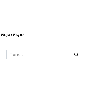
Бора Бора
Search
for: