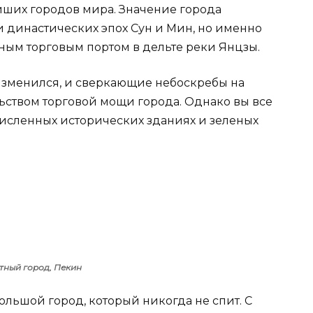
йших городов мира. Значение города
и династических эпох Сун и Мин, но именно
ным торговым портом в дельте реки Янцзы.
изменился, и сверкающие небоскребы на
ством торговой мощи города. Однако вы все
исленных исторических зданиях и зеленых
тный город, Пекин
льшой город, который никогда не спит. С