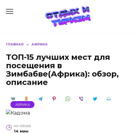
Перейти
к
содержанию
ГЛАВНАЯ
»
АФРИКА
ТОП-15 лучших мест для
посещения в
Зимбабве(Африка): обзор,
описание
АФРИКА
НА ЧТЕНИЕ
14 мин