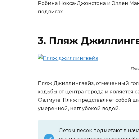
Робина Нокса-Джонстона и Эллен Мака
подвигах.
3. Пляж Джиллинг
Пля
Пляж Джиллингвейз, отмеченный голу
ходьбы от центра города и является
Фалмуте. Пляж представляет собой ш
умеренной, неглубокой водой.
Летом песок подметают в нача
его патрулируют спасатели К