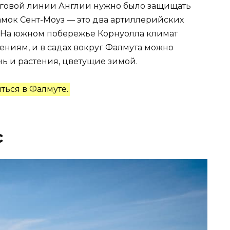
еговой линии Англии нужно было защищать
амок Сент-Моуз — это два артиллерийских
I. На южном побережье Корнуолла климат
ениям, и в садах вокруг Фалмута можно
ь и растения, цветущие зимой.
ться в Фалмуте.
с