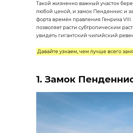
Такой жизненно важный участок бер
любой ценой, и замок Пенденнис и з
форта времён правления Генриха VII
позволяет расти субтропическим раст
увидеть гигантский чилийский ревен
Давайте узнаем, чем лучше всего заня
1. Замок Пенденни