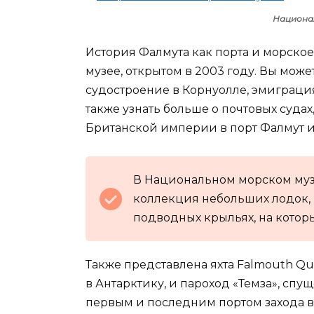
Национа
История Фалмута как порта и морско
музее, открытом в 2003 году. Вы може
судостроение в Корнуолле, эмиграция
также узнать больше о почтовых судах
Британской империи в порт Фалмут и
В Национальном морском муз
коллекция небольших лодок, в
подводных крыльях, на кото
Также представлена яхта Falmouth Qu
в Антарктику, и пароход «Темза», спу
первым и последним портом захода 