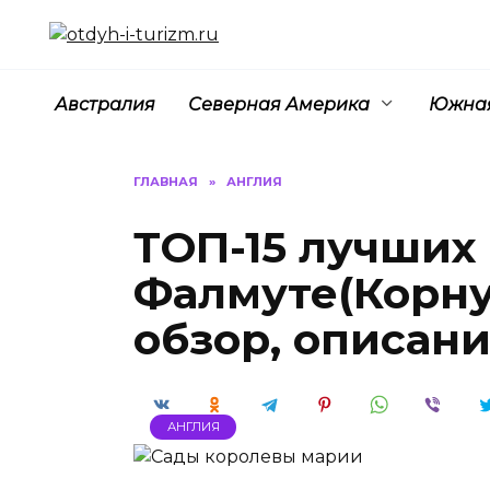
Перейти
к
содержанию
Австралия
Северная Америка
Южная
ГЛАВНАЯ
»
АНГЛИЯ
ТОП-15 лучших
Фалмуте(Корну
обзор, описан
АНГЛИЯ