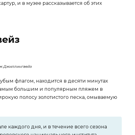
ртур, и в музее рассказывается об этих
вейз
ж Джиллингвейз
бым флагом, находится в десяти минутах
 самым большим и популярным пляжем в
ирокую полосу золотистого песка, омываемую
ле каждого дня, и в течение всего сезона
оролевского национального института