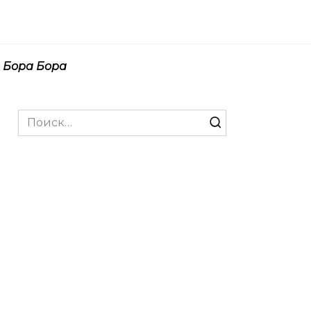
Бора Бора
Search
for: