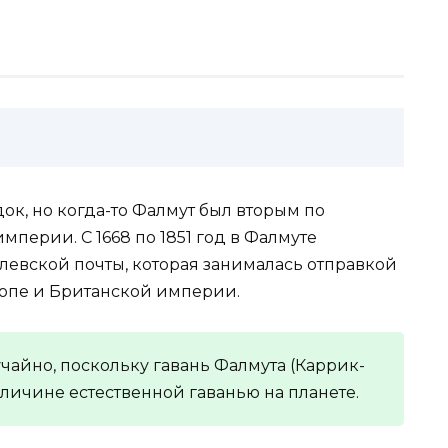
к, но когда-то Фалмут был вторым по
мперии. С 1668 по 1851 год в Фалмуте
левской почты, которая занималась отправкой
ропе и Британской империи.
чайно, поскольку гавань Фалмута (Каррик-
еличине естественной гаванью на планете.