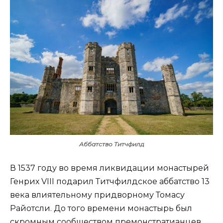
Аббатство Титчфилд
В 1537 году во время ликвидации монастырей
Генрих VIII подарил Титчфилдское аббатство 13
века влиятельному придворному Томасу
Райотсли. До того времени монастырь был
скромным сообществом премонстратианцев,