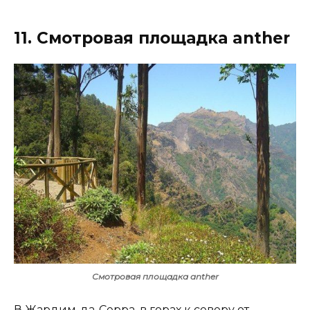
11. Смотровая площадка anther
Смотровая площадка anther
В Жардим-да-Серра, в горах к северу от