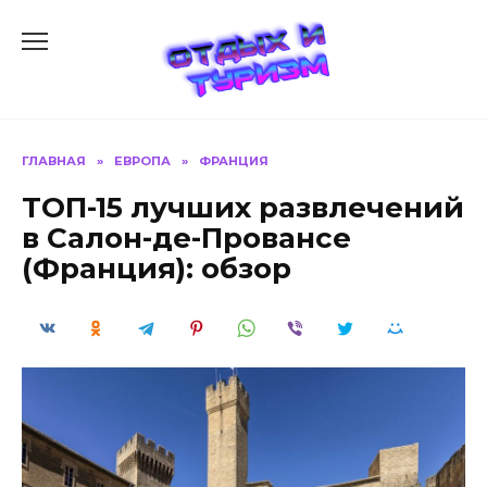
Перейти
к
содержанию
ГЛАВНАЯ
»
ЕВРОПА
»
ФРАНЦИЯ
ТОП-15 лучших развлечений
в Салон-де-Провансе
(Франция): обзор