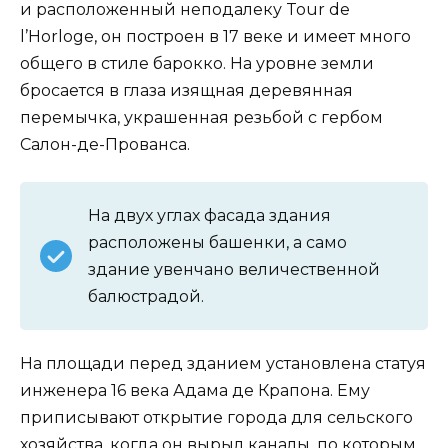
и расположенный неподалеку Tour de
l’Horloge, он построен в 17 веке и имеет много
общего в стиле барокко. На уровне земли
бросается в глаза изящная деревянная
перемычка, украшенная резьбой с гербом
Салон-де-Прованса.
На двух углах фасада здания
расположены башенки, а само
здание увенчано величественной
балюстрадой.
На площади перед зданием установлена статуя
инженера 16 века Адама де Крапона. Ему
приписывают открытие города для сельского
хозяйства, когда он вырыл каналы, по которым