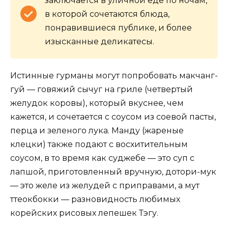
заключается в уличной еде по ночам,
в которой сочетаются блюда,
понравившиеся публике, и более
изысканные деликатесы.
Истинные гурманы могут попробовать макчанг-
гуй — говяжий сычуг на гриле (четвертый
желудок коровы), который вкуснее, чем
кажется, и сочетается с соусом из соевой пасты,
перца и зеленого лука. Манду (жареные
клецки) также подают с восхитительным
соусом, в то время как суджебе — это суп с
лапшой, приготовленный вручную, дотори-мук
— это желе из желудей с приправами, а мут
ттеокбокки — разновидность любимых
корейских рисовых лепешек Тэгу.