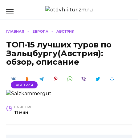
Перейти
к
содержанию
ГЛАВНАЯ
»
ЕВРОПА
»
АВСТРИЯ
ТОП-15 лучших туров по
Зальцбургу(Австрия):
обзор, описание
АВСТРИЯ
НА ЧТЕНИЕ
11 мин