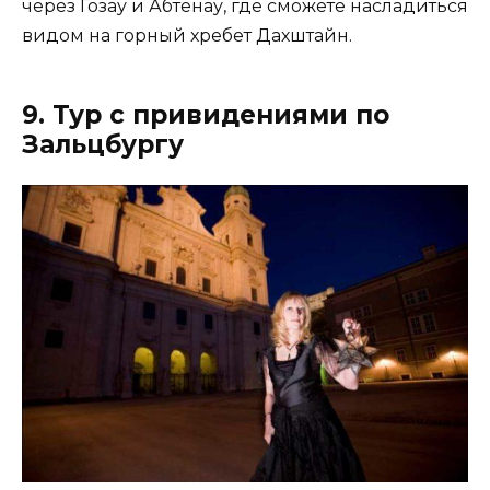
через Гозау и Абтенау, где сможете насладиться
видом на горный хребет Дахштайн.
9. Тур с привидениями по
Зальцбургу