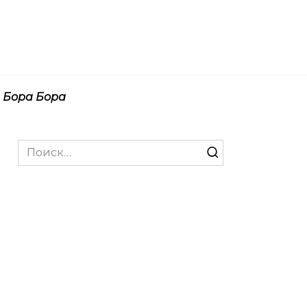
Бора Бора
Search
for: