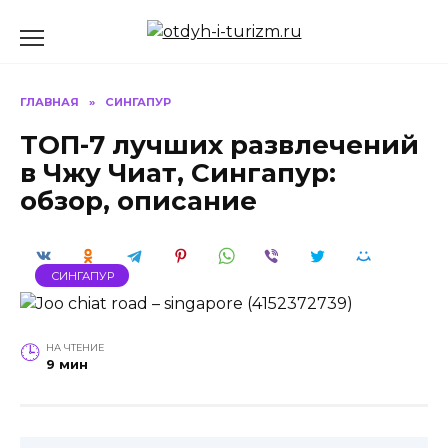
Перейти
к
содержанию
ГЛАВНАЯ
»
СИНГАПУР
ТОП-7 лучших развлечений
в Чжу Чиат, Сингапур:
обзор, описание
СИНГАПУР
НА ЧТЕНИЕ
9 мин