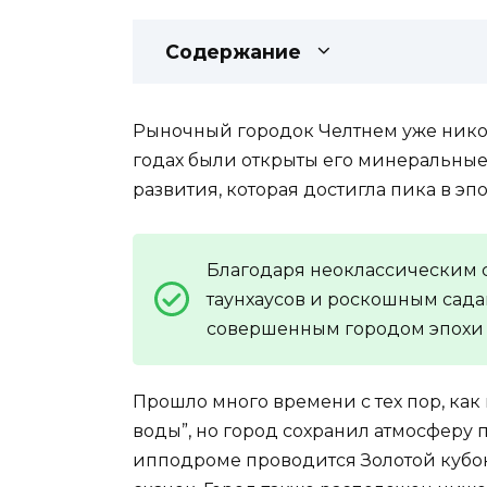
Содержание
Рыночный городок Челтнем уже никогд
годах были открыты его минеральные
развития, которая достигла пика в эпо
Благодаря неоклассическим с
таунхаусов и роскошным сада
совершенным городом эпохи 
Прошло много времени с тех пор, как
воды”, но город сохранил атмосферу 
ипподроме проводится Золотой кубок