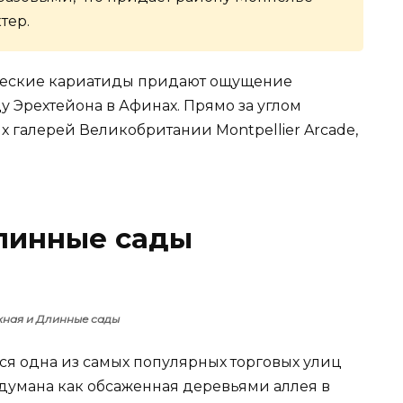
тер.
ческие кариатиды придают ощущение
у Эрехтейона в Афинах. Прямо за углом
х галерей Великобритании Montpellier Arcade,
Длинные сады
ная и Длинные сады
ся одна из самых популярных торговых улиц
думана как обсаженная деревьями аллея в