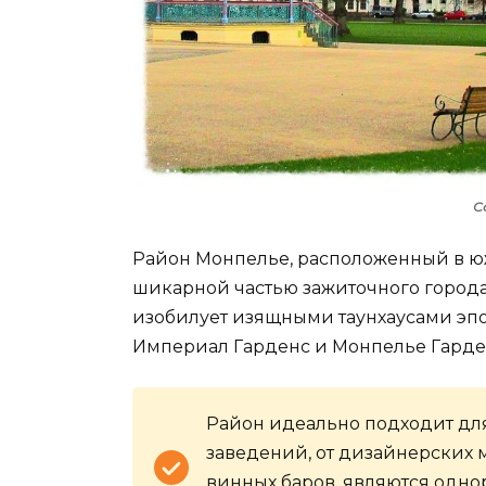
С
Район Монпелье, расположенный в юж
шикарной частью зажиточного города.
изобилует изящными таунхаусами эпо
Империал Гарденс и Монпелье Гарде
Район идеально подходит для
заведений, от дизайнерских 
винных баров, являются одно