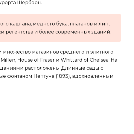
курорта Шерборн.
ого каштана, медного бука, платанов и лип,
и регентства и более современных зданий.
и множество магазинов среднего и элитного
Millen, House of Fraser и Whittard of Chelsea. На
зданиями расположены Длинные сады с
е фонтаном Нептуна (1893), вдохновленным