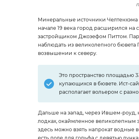
П
Минеральные источники Челтенхэма 
начале 19 века город расширился на 
застройщиком Джозефом Питтом. Парк 
наблюдать из великолепного бювета 
возвышении к северу.
Это пространство площадью 3
купающихся в бювете. Ист-са
располагает вольером с разн
Дальше на запад, через Ившем-роуд, 
лодках, окаймленное великолепным э
здесь можно взять напрокат водные 
есть поле для гольфа с девятью лун