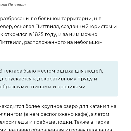
арк Питтвилл
разбросаны по большой территории, и в
север, основав Питтвилл, созданный юристом и
открылся в 1825 году, и за ним можно
Питтвилл, расположенного на небольшом
3 гектара было местом отдыха для людей,
йд спускается к декоративному пруду и
ообразными птицами и кроликами.
находится более крупное озеро для катания на
ллингом (в нем расположено кафе), а летом
велосипеды и гребные лодки. Также в парке
ками, недавно обновленная игровая площадка