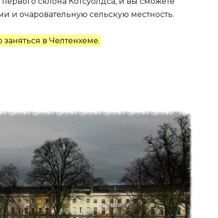
 первого склона Котсуолдса, и вы сможете
ми и очаровательную сельскую местность.
 заняться в Челтенхеме.