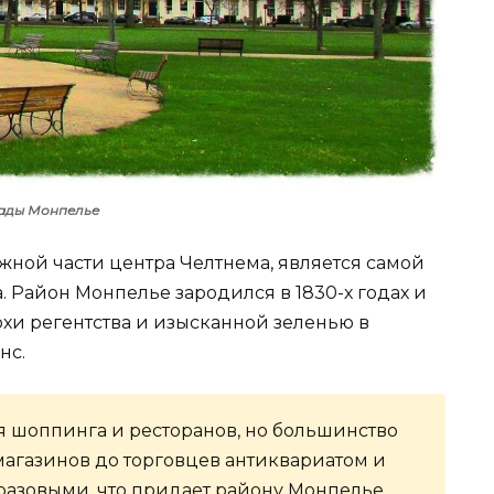
ады Монпелье
ной части центра Челтнема, является самой
 Район Монпелье зародился в 1830-х годах и
хи регентства и изысканной зеленью в
нс.
 шоппинга и ресторанов, но большинство
магазинов до торговцев антиквариатом и
разовыми, что придает району Монпелье