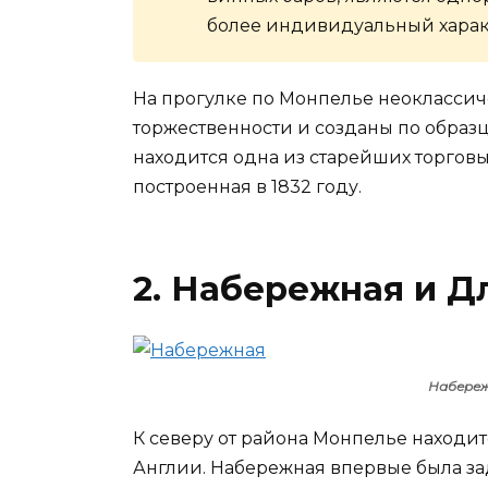
более индивидуальный харак
На прогулке по Монпелье неокласси
торжественности и созданы по образц
находится одна из старейших торговы
построенная в 1832 году.
2. Набережная и 
Набереж
К северу от района Монпелье находит
Англии. Набережная впервые была за