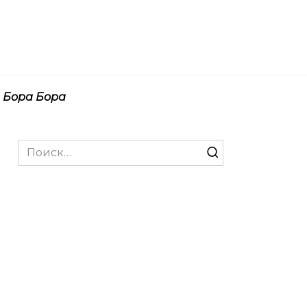
Бора Бора
Search
for: