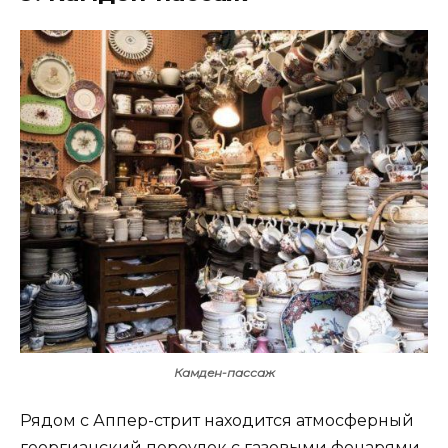
Камден-пассаж
Рядом с Аппер-стрит находится атмосферный
георгианский переулок с газовыми фонарями,