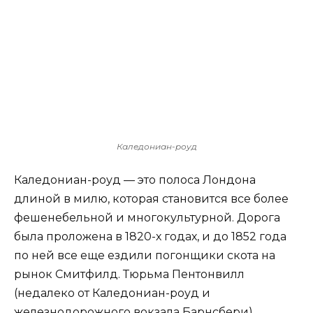
Каледониан-роуд
Каледониан-роуд — это полоса Лондона
длиной в милю, которая становится все более
фешенебельной и многокультурной. Дорога
была проложена в 1820-х годах, и до 1852 года
по ней все еще ездили погонщики скота на
рынок Смитфилд. Тюрьма Пентонвилл
(недалеко от Каледониан-роуд и
железнодорожного вокзала Барнсбери)