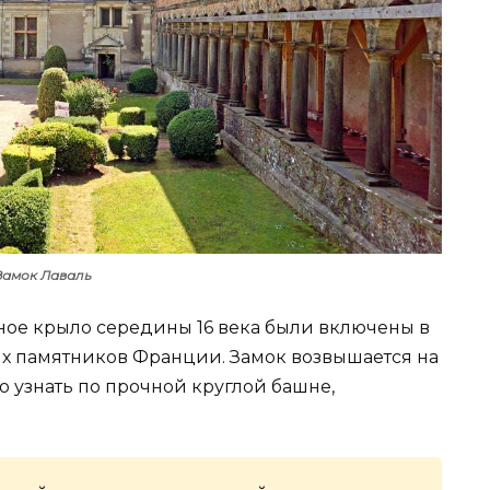
Замок Лаваль
сное крыло середины 16 века были включены в
х памятников Франции. Замок возвышается на
о узнать по прочной круглой башне,