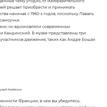
ященные чему угодно, от изобразительного
узей решает приобрести и принимать
тва начиная с 1960-х годов, поскольку Лаваль
самоучки.
зни, но вдохновляли современных
 и Кандинский. В музее представлены три
х участников движения, таких как Андре Бошан
узей Майенна
нности Франции, в чем вы убедитесь,