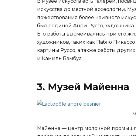
В музее искусств есть галереи, посв
искусства до местной археологии. М
пожертвования более наивного искусс
был родиной Анри Руссо, художника-
Его работы высмеивались при его жи
художников, таких как Пабло Пикассо
картины Руссо, а также работы други
и Камиль Бамбуа.
3. Музей Майенна
М
Майенна — центр молочной промышле