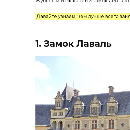
Жублен и изысканный замок Сент-Сю
Давайте узнаем, чем лучше всего заня
1. Замок Лаваль