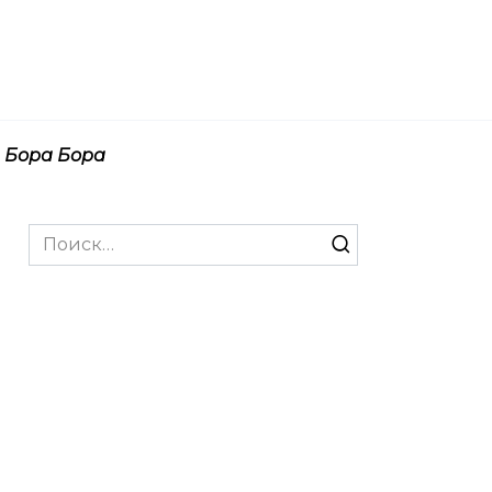
Бора Бора
Search
for: