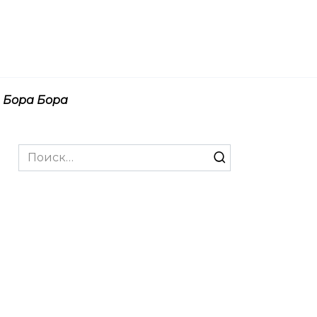
Бора Бора
Search
for: