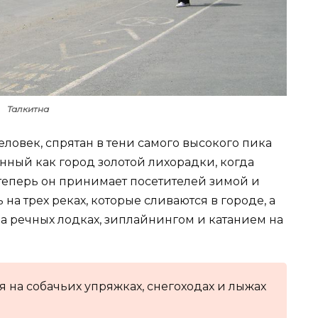
Талкитна
еловек, спрятан в тени самого высокого пика
анный как город золотой лихорадки, когда
 теперь он принимает посетителей зимой и
на трех реках, которые сливаются в городе, а
на речных лодках, зиплайнингом и катанием на
 на собачьих упряжках, снегоходах и лыжах