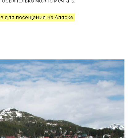
торых только можно мечтать.
в для посещения на Аляске.