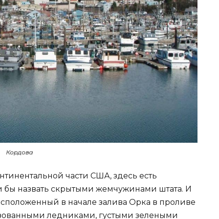
Кордова
онтинентальной части США, здесь есть
и бы назвать скрытыми жемчужинами штата. И
расположенный в начале залива Орка в проливе
азованными ледниками, густыми зелеными