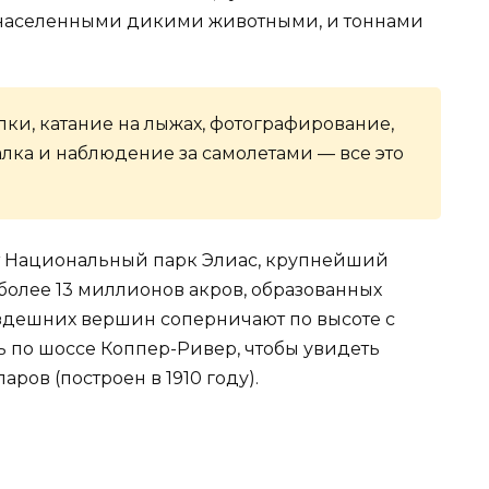
 населенными дикими животными, и тоннами
улки, катание на лыжах, фотографирование,
лка и наблюдение за самолетами — все это
т Национальный парк Элиас, крупнейший
олее 13 миллионов акров, образованных
здешних вершин соперничают по высоте с
ь по шоссе Коппер-Ривер, чтобы увидеть
ров (построен в 1910 году).