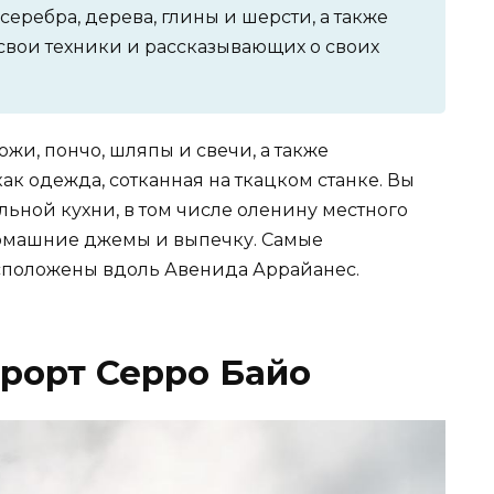
серебра, дерева, глины и шерсти, а также
вои техники и рассказывающих о своих
жи, пончо, шляпы и свечи, а также
ак одежда, сотканная на ткацком станке. Вы
льной кухни, в том числе оленину местного
 домашние джемы и выпечку. Самые
положены вдоль Авенида Аррайанес.
рорт Серро Байо