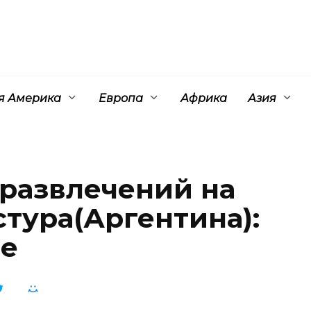
 Америка
Европа
Африка
Азия
 развлечений на
стура(Аргентина):
ие