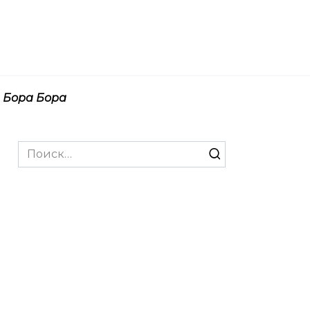
Бора Бора
Search
for: