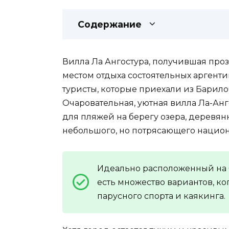
Содержание
Вилла Ла Ангостура, получившая проз
местом отдыха состоятельных аргент
туристы, которые приехали из Барило
Очаровательная, уютная вилла Ла-Анг
для пляжей на берегу озера, деревя
небольшого, но потрясающего национ
Идеально расположенный на б
есть множество вариантов, ко
парусного спорта и каякинга.