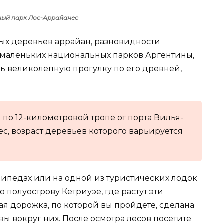
ый парк Лос-Аррайанес
ых деревьев аррайан, разновидности
х маленьких национальных парков Аргентины,
ить великолепную прогулку по его древней,
по 12-километровой тропе от порта Вилья-
ес, возраст деревьев которого варьируется
сипедах или на одной из туристических лодок
о полуострову Кетриуэе, где растут эти
я дорожка, по которой вы пройдете, сделана
ы вокруг них. После осмотра лесов посетите