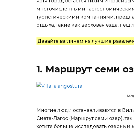
Хотя город остается тихим и красивым
многочисленными гастрономическим
туристическими компаниями, предл
отдыха, такие как верховая езда, пе
Давайте взглянем на лучшие развлеч
1. Маршрут семи о
Мар
Многие люди останавливаются в Вилья
Сиете-Лагос (Маршрут семи озер), так 
хотите больше исследовать озерный к