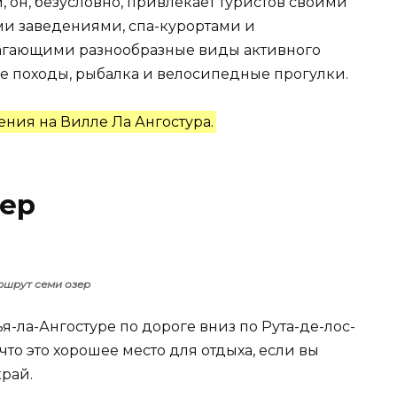
, он, безусловно, привлекает туристов своими
и заведениями, спа-курортами и
агающими разнообразные виды активного
шие походы, рыбалка и велосипедные прогулки.
ения на Вилле Ла Ангостура.
зер
шрут семи озер
-ла-Ангостуре по дороге вниз по Рута-де-лос-
что это хорошее место для отдыха, если вы
рай.