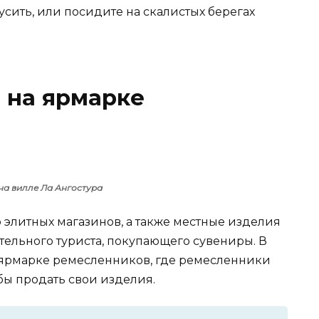
сить, или посидите на скалистых берегах
и на ярмарке
а вилле Ла Ангостура
о элитных магазинов, а также местные изделия
тельного туриста, покупающего сувениры. В
 ярмарке ремесленников, где ремесленники
бы продать свои изделия.