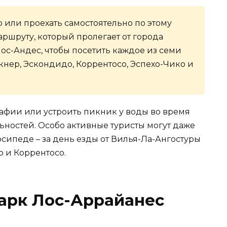
 или проехать самостоятельно по этому
шруту, который пролегает от города
ос-Андес, чтобы посетить каждое из семи
кнер, Эскондидо, Коррентосо, Эспехо-Чико и
рафии или устроить пикник у воды во время
ьностей. Особо активные туристы могут даже
осипеде – за день езды от Вилья-Ла-Ангостуры
о и Коррентосо.
арк Лос-Аррайанес