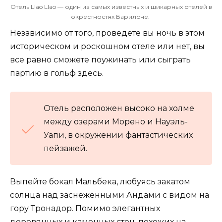
Отель Llao Llao — один из самых известных и шикарных отелей в
окрестностях Барилоче.
Независимо от того, проведете вы ночь в этом
историческом и роскошном отеле или нет, вы
все равно сможете поужинать или сыграть
партию в гольф здесь.
Отель расположен высоко на холме
между озерами Морено и Науэль-
Уапи, в окружении фантастических
пейзажей.
Выпейте бокал Мальбека, любуясь закатом
солнца над заснеженными Андами с видом на
гору Тронадор. Помимо элегантных
деревянных и каменных стен, похожих на