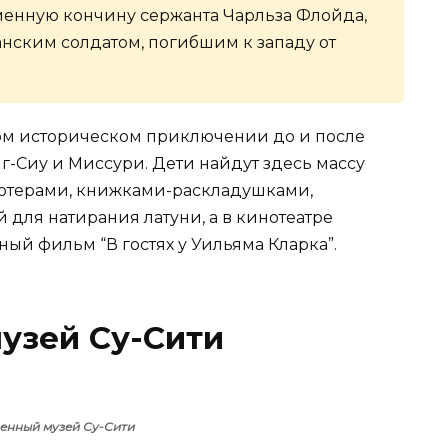
менную кончину сержанта Чарльза Флойда,
нским солдатом, погибшим к западу от
том историческом приключении до и после
иг-Сиу и Миссури. Дети найдут здесь массу
ютерами, книжками-раскладушками,
для натирания латуни, а в кинотеатре
ный фильм “В гостях у Уильяма Кларка”.
узей Су-Сити
енный музей Су-Сити