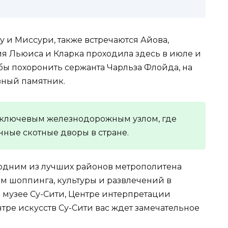
у и Миссури, также встречаются Айова,
я Льюиса и Кларка проходила здесь в июле и
обы похоронить сержанта Чарльза Флойда, на
зный памятник.
л ключевым железнодорожным узлом, где
ные скотные дворы в стране.
 одним из лучших районов метрополитена
м шоппинга, культуры и развлечений в
 музее Су-Сити, Центре интерпретации
тре искусств Су-Сити вас ждет замечательное