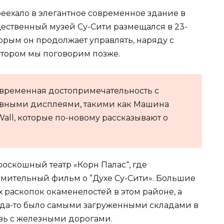
реехало в элегантное современное здание в
щественный музей Су-Сити размещался в 23-
торым он продолжает управлять, наряду с
отором мы поговорим позже.
овременная достопримечательность с
вными дисплеями, такими как Машина
all, которые по-новому рассказывают о
оскошный театр «Корн Палас“, где
мительный фильм о ”Духе Су-Сити». Большие
 раскопок окаменелостей в этом районе, а
огда-то было самыми загруженными складами в
язь с железными дорогами.