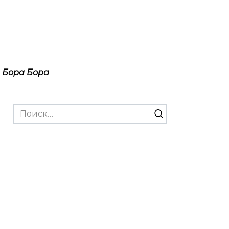
Бора Бора
Search
for: