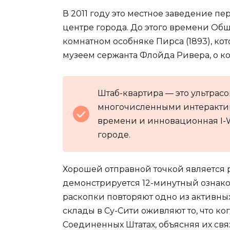
В 2011 году это местное заведение пе
центре города. До этого времени Об
комнатном особняке Пирса (1893), ко
музеем сержанта Флойда Ривера, о к
Штаб-квартира — это ультрас
многочисленными интеракти
времени и инновационная I-W
городе.
Хорошей отправной точкой является р
демонстрируется 12-минутный ознако
раскопки повторяют одно из активных
склады в Су-Сити оживляют то, что к
Соединенных Штатах, объясняя их св