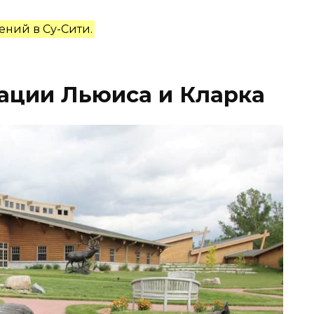
ний в Су-Сити.
тации Льюиса и Кларка